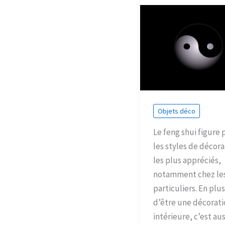
Objets déco
Le feng shui figure 
les styles de décora
les plus appréciés,
notamment chez le
particuliers. En plus
d’être une décorati
intérieure, c’est aus