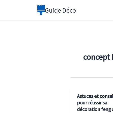
Aller
Guide Déco
au
contenu
concept 
Astuces et consei
pour réussir sa
décoration feng 