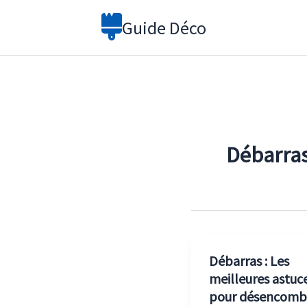
Aller
Guide Déco
au
contenu
Débarra
Débarras : Les
meilleures astuc
pour désencomb