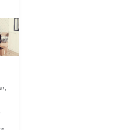
ez,
z
e
ne