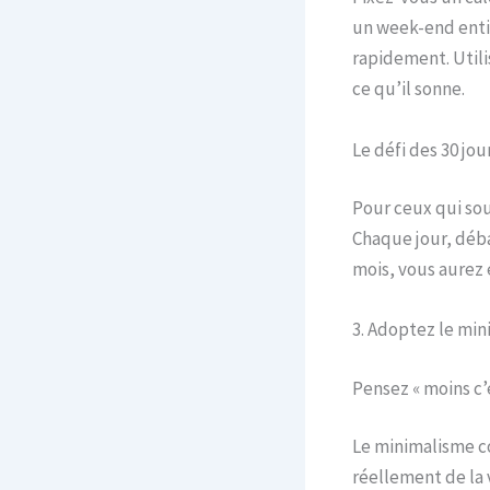
un week-end enti
rapidement. Utili
ce qu’il sonne.
Le défi des 30 jou
Pour ceux qui sou
Chaque jour, débar
mois, vous aurez 
3. Adoptez le mi
Pensez « moins c’
Le minimalisme co
réellement de la v