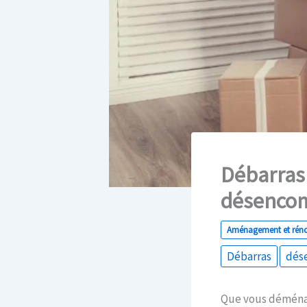
Débarras 
désencom
Aménagement et rén
Débarras
dés
Que vous déménag