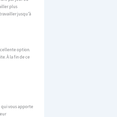
iller plus
ravailler jusqu’à
xcellente option.
e. À la fin de ce
e qui vous apporte
leur