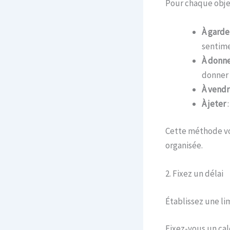
Pour chaque objet
À garde
sentime
À donn
donner 
À vendr
À jeter
:
Cette méthode vou
organisée.
2. Fixez un délai
Établissez une li
Fixez-vous un cal