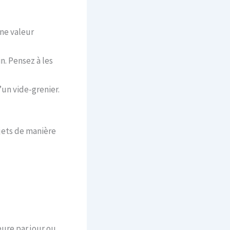
une valeur
n. Pensez à les
’un vide-grenier.
jets de manière
eure par jour ou