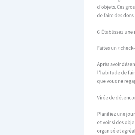
d’objets. Ces gro
de faire des dons
6. Établissez une
Faites un « check-
Après avoir désen
l’habitude de fai
que vous ne regag
Virée de désenc
Planifiez une jo
et voir si des ob
organisé et agréa