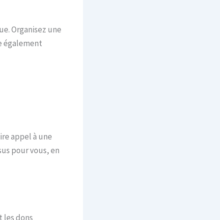
ue. Organisez une
ce également
ire appel à une
sus pour vous, en
t les dons