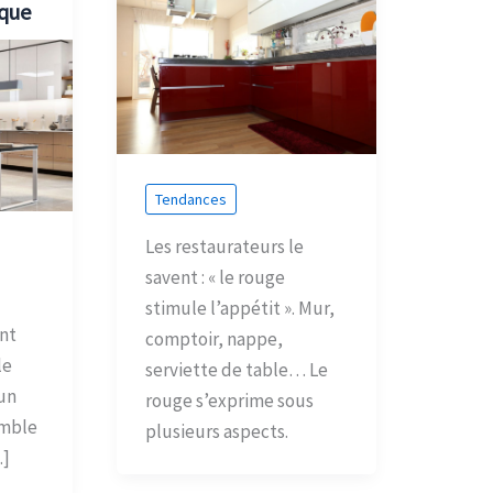
ique
Tendances
Les restaurateurs le
savent : « le rouge
stimule l’appétit ». Mur,
ent
comptoir, nappe,
le
serviette de table… Le
un
rouge s’exprime sous
emble
plusieurs aspects.
…]