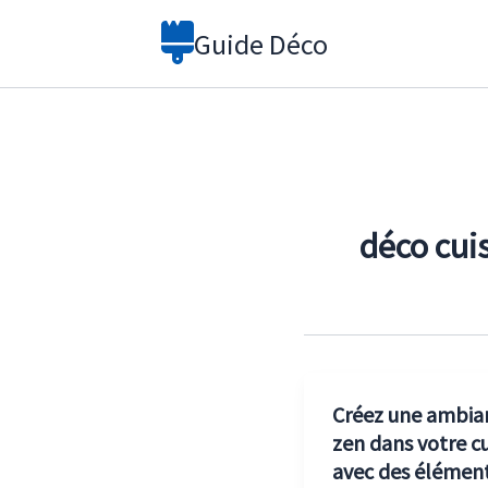
Aller
Guide Déco
au
contenu
déco cui
Créez une ambia
zen dans votre cu
avec des élémen