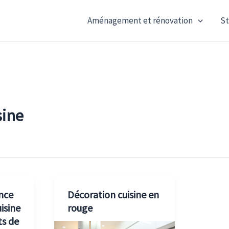
Aménagement et rénovation
St
sine
nce
Décoration cuisine en
isine
rouge
ts de