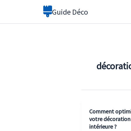
Aller
Guide Déco
au
contenu
décorati
Comment optimi
votre décoration
intérieure ?