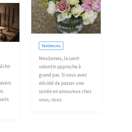
Tendances
Mesdames, la saint-
îchir
valentin approche à
s
grand pas. Si vous avez
ravers
décidé de passer une
us
soirée en amoureux chez
seils
vous, nous