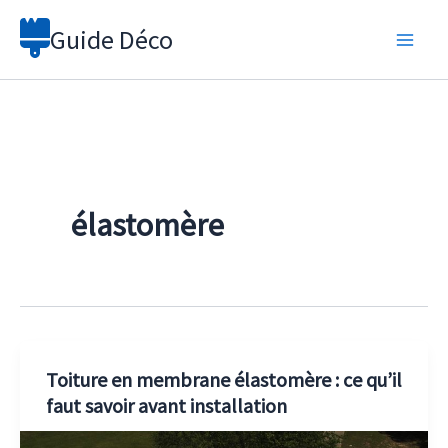
Aller
Guide Déco
au
contenu
élastomère
Toiture en membrane élastomère : ce qu’il
faut savoir avant installation