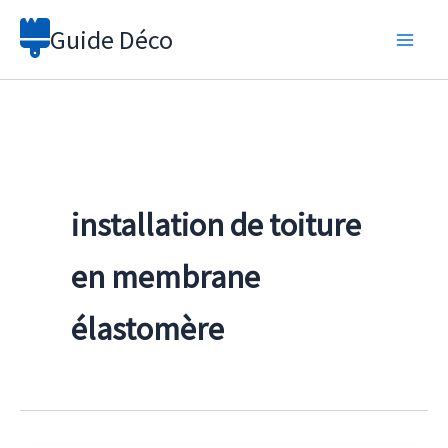
Aller
Guide Déco
au
contenu
installation de toiture
en membrane
élastomère