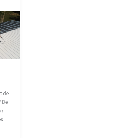
it de
? De
ur
ès