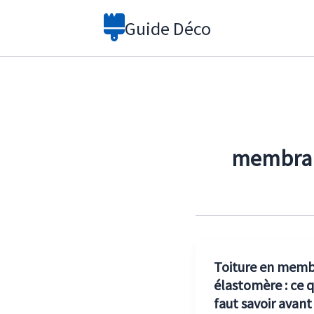
Aller
Guide Déco
au
contenu
membran
Toiture en mem
élastomère : ce q
faut savoir avant