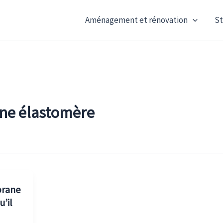
Aménagement et rénovation
St
e élastomère
brane
u’il