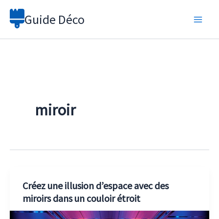
Aller
Guide Déco
au
contenu
miroir
Créez une illusion d’espace avec des
miroirs dans un couloir étroit