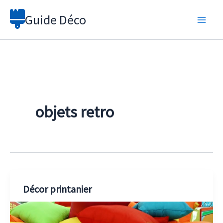
Aller
Guide Déco
au
contenu
objets retro
Décor printanier