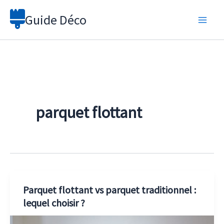
Aller
Guide Déco
au
contenu
parquet flottant
Parquet flottant vs parquet traditionnel :
lequel choisir ?