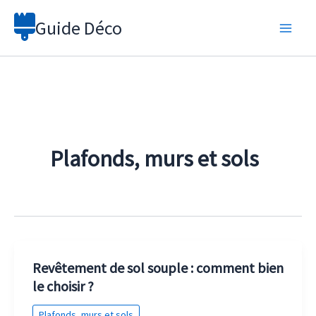
Aller
Guide Déco
au
contenu
Plafonds, murs et sols
Revêtement de sol souple : comment bien
le choisir ?
Plafonds, murs et sols