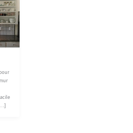
 pour
 mur
acile
[…]