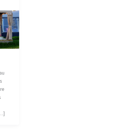
eau
s
tre
s
[…]