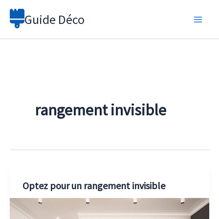
Aller
Guide Déco
au
contenu
rangement invisible
Optez pour un rangement invisible