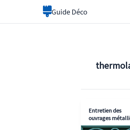
Aller
Guide Déco
au
contenu
thermol
Entretien des
ouvrages métall