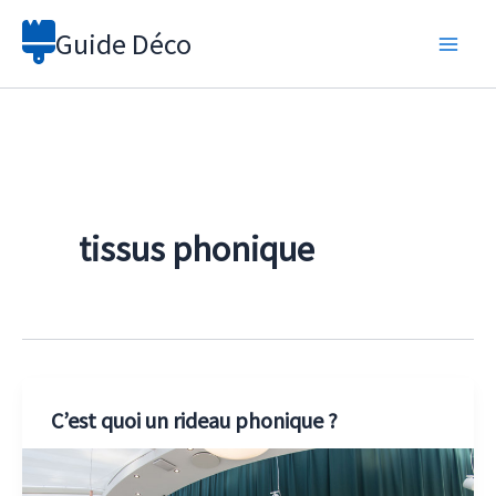
Aller
Guide Déco
au
contenu
tissus phonique
C’est quoi un rideau phonique ?