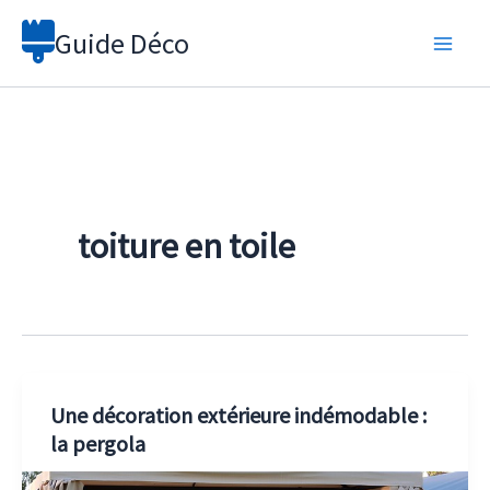
Aller
Guide Déco
au
contenu
toiture en toile
Une décoration extérieure indémodable :
la pergola