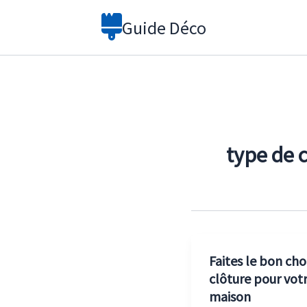
Aller
Guide Déco
au
contenu
type de 
Faites le bon cho
clôture pour vot
maison