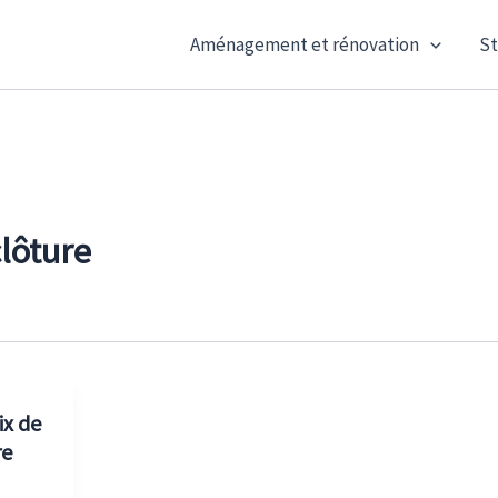
Aménagement et rénovation
St
clôture
ix de
re