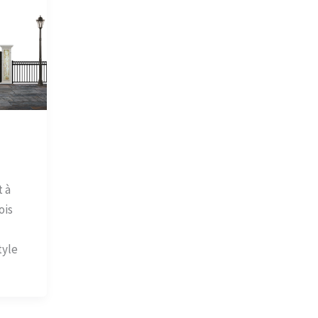
t à
ois
tyle