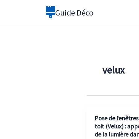
Aller
Guide Déco
au
contenu
velux
Pose de fenêtres
toit (Velux) : ap
de la lumière da