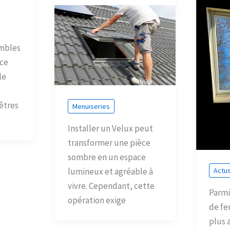
mbles
ce
le
nêtres
Menuiseries
Installer un Velux peut
transformer une pièce
sombre en un espace
lumineux et agréable à
Actu
vivre. Cependant, cette
Parmi
opération exige
de fe
plus 