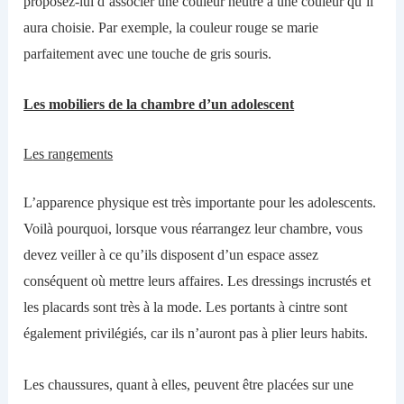
proposez-
lui d’associer
une couleur neutre
à une
couleur qu’il
aura choisi
e
.
Par exemple, la couleur rouge se marie
parfaitement avec une touche de gris souris.
Les mobiliers de la chambre d’un adolescent
L
es rangements
L’apparence physique est très important
e
pour les adolescents.
Voilà pourquoi, lorsque vous réarrangez
leur
chambre, vous
devez veiller à ce qu’il
s
dispose
nt
d’un espace assez
conséquent
où
mettre
leurs
affaires. Les dressings incrustés et
les placards sont très à la mode. Les portants à cintre sont
également privilégiés, car ils n’auront pas à plier leurs habits.
Les chaussures, quant à
elles
, peuvent être plac
ées
sur une