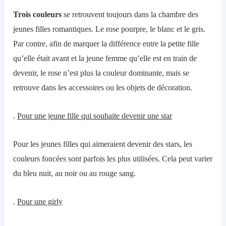
Trois couleurs
se retrouvent toujours dans la chambre des
jeunes filles romantiques. Le rose pourpre, le blanc et le gris.
Par contre, a
fin de marquer
l
a différence entre la petite fille
qu’elle était avant et la jeune femme qu’elle est en train de
devenir, le rose n’est plus la couleur dominante, mais se
retrouve dans
les
accessoire
s
ou
les
objet
s
de décoration.
.
Pour une jeune fille qui
souhaite devenir une star
Pour les jeunes filles qui aimeraient devenir des stars, les
couleurs foncé
e
s sont parfois les plus utilisé
e
s. Cela peut varier
du
bleu nui
t
,
au
noir
ou au
rouge sang.
.
Pour une girly