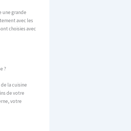
te une grande
itement avec les
sont choisies avec
e ?
de la cuisine
oins de votre
erne, votre