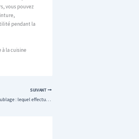
rs, vous pouvez
inture,
ilité pendant la
à la cuisine
SUIVANT
Faux plafond ou doublage : lequel effectuer en premier ?