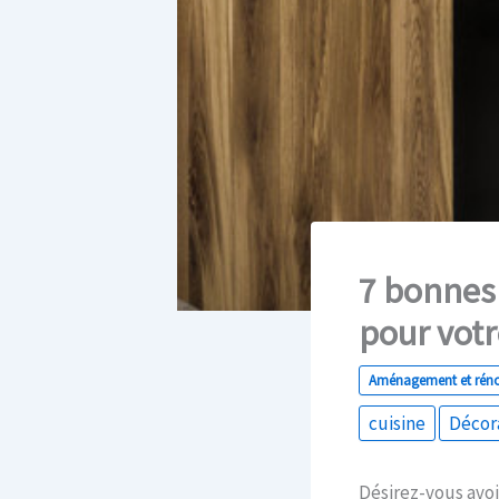
7 bonnes
pour votr
Aménagement et rén
cuisine
Décor
Désirez-vous avoi