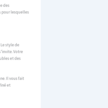
se des
ns pour lesquelles
 Le style de
’invite. Votre
ubles et des
e. Il vous fait
finé et