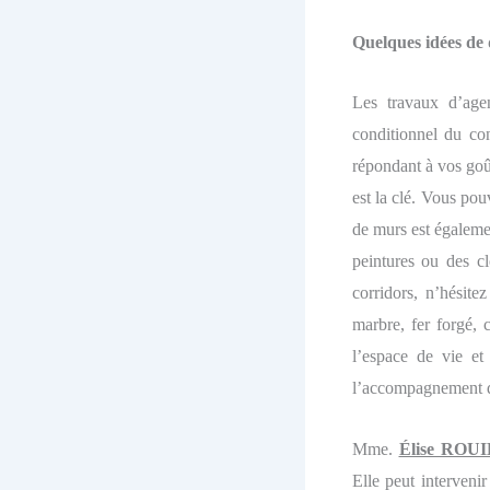
Quelques idées de 
Les travaux d’agen
conditionnel du co
répondant à vos goût
est la clé. Vous pou
de murs est égalemen
peintures ou des cl
corridors, n’hésite
marbre, fer forgé, c
l’espace de vie et
l’accompagnement d’
Mme.
Élise ROU
Elle peut interveni