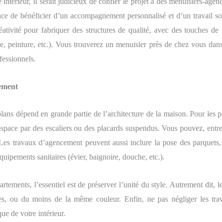
 intérieur, il serait judicieux de confier le projet à des menuisiers-agen
ance de bénéficier d’un accompagnement personnalisé et d’un travail s
éativité pour fabriquer des structures de qualité, avec des touches de 
e, peinture, etc.). Vous trouverez un menuisier près de chez vous dans
fessionnels.
ement
ans dépend en grande partie de l’architecture de la maison. Pour les pe
space par des escaliers ou des placards suspendus. Vous pouvez, entre 
 Les travaux d’agencement peuvent aussi inclure la pose des parquets,
quipements sanitaires (évier, baignoire, douche, etc.).
rtements, l’essentiel est de préserver l’unité du style. Autrement dit, 
es, ou du moins de la même couleur. Enfin, ne pas négliger les trav
que de votre intérieur.