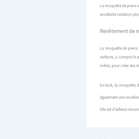
La moquette de pierre es
excellente isolation ph
Revêtement de 
La moquette de pierre p
surfaces, y compris le p
métal, pour créer des de
En tout, l
a moquette de 
également une excellent
Elle est d’ailleurs reco