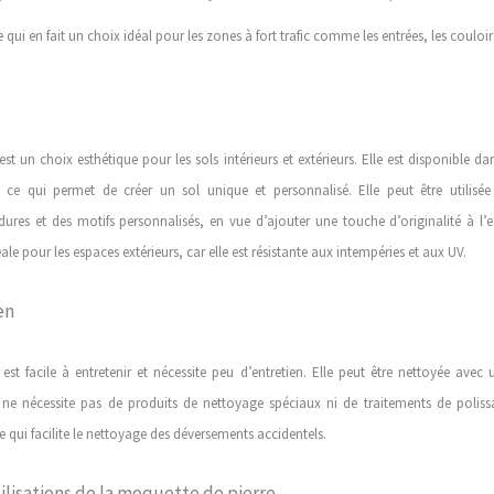
 qui en fait un choix idéal pour les zones à fort trafic comme les entrées, les couloirs
st un choix esthétique pour les sols intérieurs et extérieurs. Elle est disponible
 ce qui permet de créer un sol unique et personnalisé. Elle peut être utilisé
dures et des motifs personnalisés,
en vue
d’ajouter
une touche d’originalité à
l’
ale pour les espaces extérieurs, car elle est résistante aux intempéries et aux UV.
en
est facile à entretenir et nécessite peu d’entretien. Elle peut être nettoyée avec
le ne nécessite pas de produits de nettoyage spéciaux ni de traitements de poliss
e qui facilite le nettoyage des déversements accidentels.
tilisations de la moquette de pierre