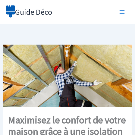
Aller
Guide Déco
au
contenu
Maximisez le confort de votre
maison grâce à une isolation