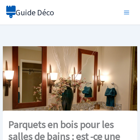
Aller
Guide Déco
au
contenu
Parquets en bois pour les
salles de bains : est -ce une