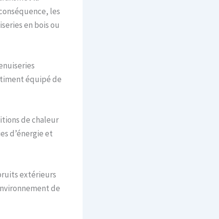
 conséquence, les
series en bois ou
enuiseries
âtiment équipé de
tions de chaleur
ies d’énergie et
ruits extérieurs
n environnement de