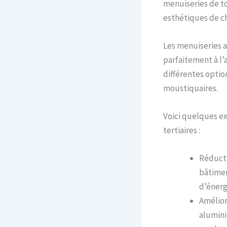
menuiseries de t
esthétiques de c
Les menuiseries 
parfaitement à l
différentes optio
moustiquaires.
Voici quelques e
tertiaires :
Réducti
bâtimen
d’énerg
Amélior
alumini