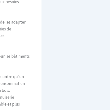
aux besoins
de les adapter
pées de
des
ur les bâtiments
 montré qu’un
a consommation
 bois.
nuiserie
ble et plus