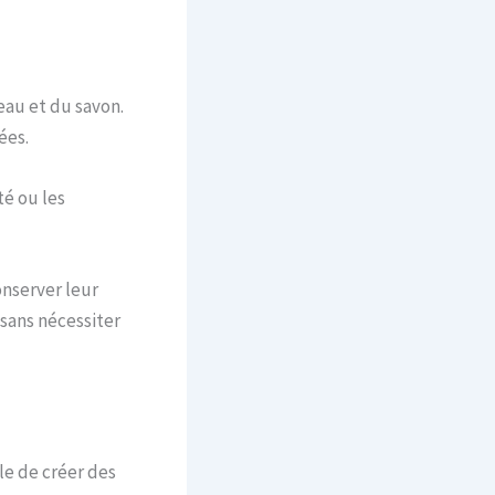
’eau et du savon.
ées.
té ou les
onserver leur
sans nécessiter
ble de créer des