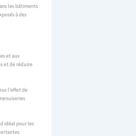
ans les bâtiments
exposés à des
ies et aux
s et de réduire
us l’effet de
 menuiseries
d idéal pour les
portantes.