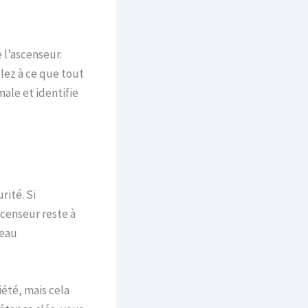
 l’ascenseur.
llez à ce que tout
ale et identifie
rité. Si
scenseur reste à
veau
iété, mais cela