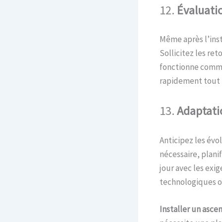
12.
Évaluati
Même après l’inst
Sollicitez les ret
fonctionne comme 
rapidement tout 
13.
Adaptat
Anticipez les évo
nécessaire, plani
jour avec les exi
technologiques o
Installer un asce