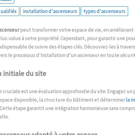
ualifiés
installation d'ascenseurs
types d'ascenseurs
ascenseur
peut transformer votre espace de vie, en améliorant l
lus-value à votre propriété. Cependant, pour garantir une pose
indispensable de suivre des étapes clés. Découvrez-les à travers
vers le processus d’installation d’un ascenseur en toute sécurit
n
i
nitiale du
s
ite
 cruciale est une évaluation approfondie du site. Engagez un 
espace disponible, la structure du bâtiment et déterminer
la m
 Cette étape garantit une intégration harmonieuse sans compr
elle.
a
scenseur
a
dapté à
v
otre
e
space