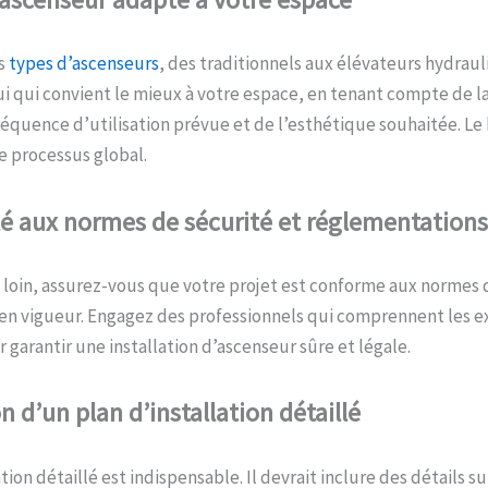
s
types d’ascenseurs
, des traditionnels aux élévateurs hydraul
i qui convient le mieux à votre espace, en tenant compte de l
réquence d’utilisation prévue et de l’esthétique souhaitée. Le 
le processus global.
é aux
n
ormes de
s
écurité et
r
églementations
s loin, assurez-vous que votre projet est conforme aux normes 
en vigueur. Engagez des professionnels qui comprennent les e
 garantir une installation d’ascenseur sûre et légale.
on d’un
p
lan d’
i
nstallation
d
étaillé
tion détaillé est indispensable. Il devrait inclure des détails su