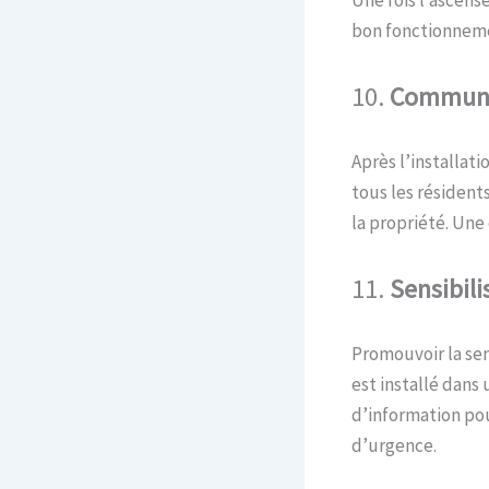
Une fois l’ascens
bon fonctionnemen
10.
Communi
Après l’installat
tous les résident
la propriété. Une
1
1.
Sensibili
Promouvoir la sen
est installé dans
d’information pou
d’urgence.