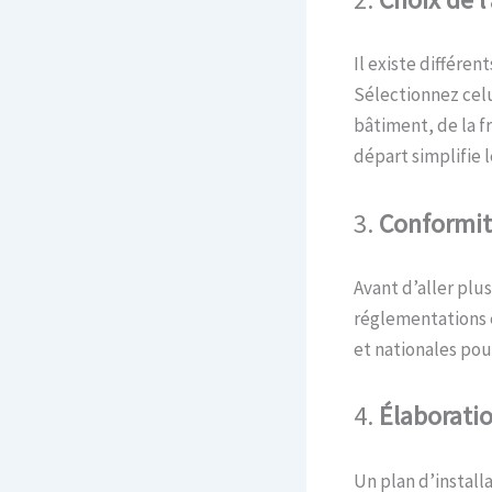
Il existe différent
Sélectionnez celu
bâtiment, de la f
départ simplifie 
3.
Conformit
Avant d’aller plu
réglementations 
et nationales pour
4.
Élaborati
Un plan d’installa