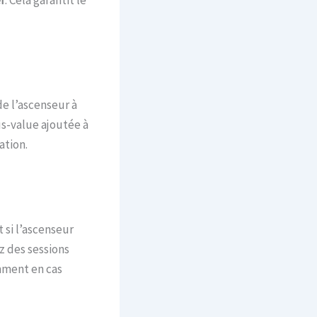
r
. Cela garantit le
e l’ascenseur à
us-value ajoutée à
ation.
 si l’ascenseur
z des sessions
amment en cas