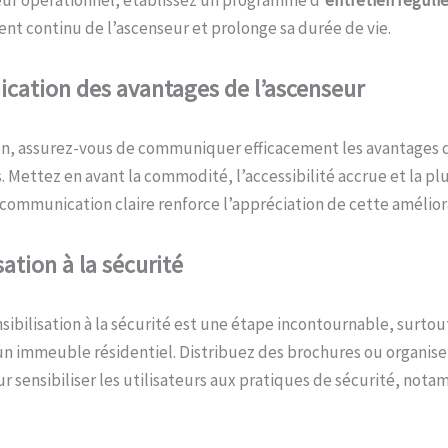
eur opérationnel, établissez un programme d’
entretien régulie
t continu de l’ascenseur et prolonge sa durée de vie.
cation des
a
vantages de l’
a
scenseur
ion, assurez-vous de communiquer efficacement les avantages d
s. Mettez en avant la commodité, l’accessibilité accrue et la pl
 communication claire renforce l’appréciation de cette amélior
sation à la
s
écurité
sibilisation à la sécurité est une étape incontournable, surtout
 un immeuble résidentiel. Distribuez des brochures ou organise
r sensibiliser les utilisateurs aux pratiques de sécurité, not