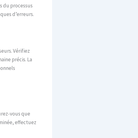
es du processus
isques d’erreurs.
eurs. Vérifiez
aine précis. La
ionnels
surez-vous que
minée, effectuez