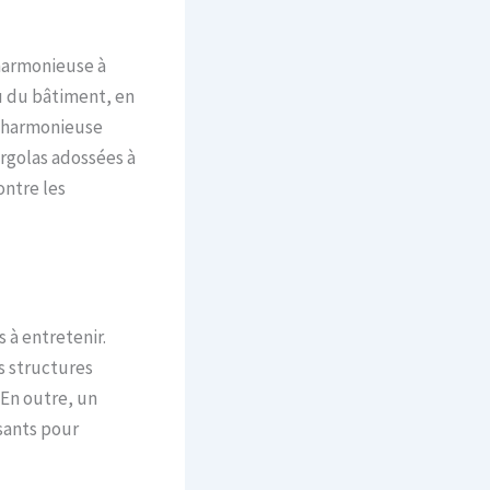
 harmonieuse à
ou du bâtiment, en
on harmonieuse
ergolas adossées à
ontre les
 à entretenir.
s structures
En outre, un
sants pour