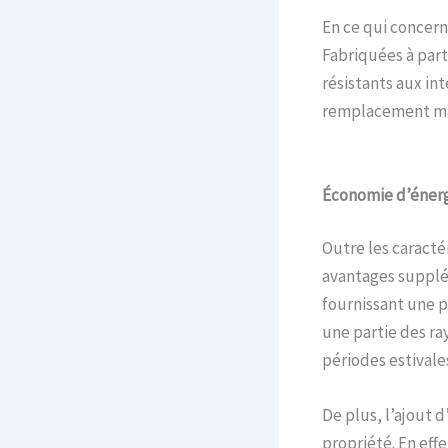
En ce qui concerne
Fabriquées à part
résistants aux in
remplacement ma
Économie d’énerg
Outre les caracté
avantages supplém
fournissant une p
une partie des ray
périodes estivale
De plus, l’ajout 
propriété. En eff