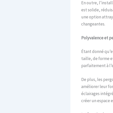
En outre, l’instal
est solide, rédui
une option attray
changeantes.
Polyvalence et pe
Étant donné qu’el
taille, de forme 
parfaitement à l’
De plus, les perg
améliorer leur fo
éclairages intégr
créer un espace e