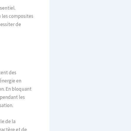
sentiel.
u les composites
essiter de
tent des
énergie en
on. En bloquant
r pendant les
sation.
le de la
ractère et de