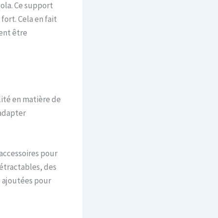
gola. Ce support
ort. Cela en fait
ent être
lité en matière de
’adapter
accessoires pour
rétractables, des
e ajoutées pour