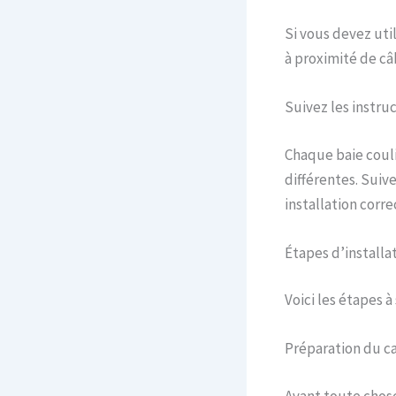
Si vous devez util
à proximité de câ
Suivez les instru
Chaque baie couli
différentes. Suiv
installation corre
Étapes d’installa
Voici les étapes à
Préparation du c
Avant toute chose