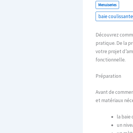
Menuiseries
baie coulissante
Découvrez comment
pratique. De la p
votre projet d’a
fonctionnelle.
Préparation
Avant de commenc
et matériaux néces
la baie
un nivea