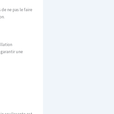
 de ne pas le faire
on.
llation
 garantir une
:
ie coulissante est