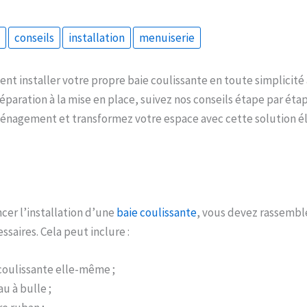
conseils
installation
menuiserie
 installer votre propre baie coulissante en toute simplicité
réparation à la mise en place, suivez nos conseils étape par éta
ménagement et transformez votre espace avec cette solution é
er l’installation d’une
baie coulissante
, vous devez rassemble
saires. Cela peut inclure :
 coulissante elle-même ;
u à bulle ;