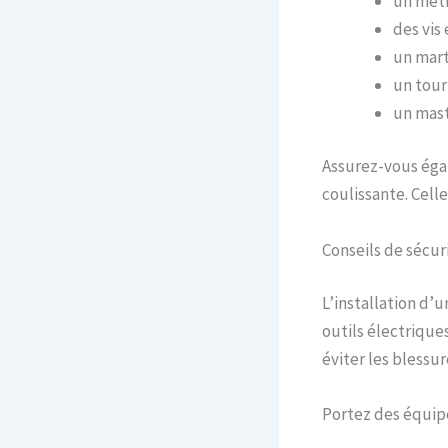
un mètr
des vis
un mart
un tour
un mast
Assurez-vous égal
coulissante. Cell
Conseils de sécur
L’installation d’
outils électrique
éviter les blessur
Portez des équip