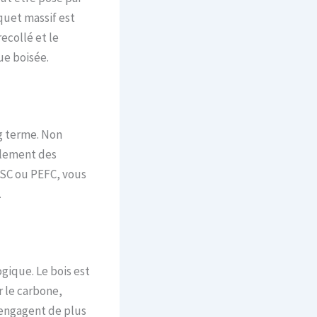
rquet massif est
ecollé et le
ue boisée.
ng terme. Non
galement des
FSC ou PEFC, vous
.
ogique. Le bois est
r le carbone,
’engagent de plus