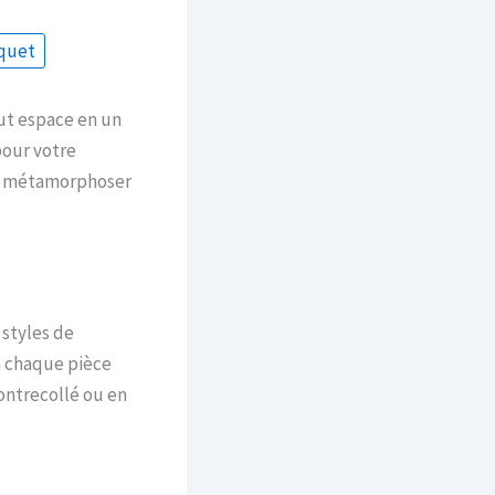
rquet
ut espace en un
pour votre
ut métamorphoser
 styles de
à chaque pièce
ontrecollé ou en