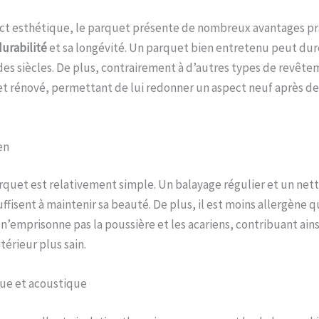
ct esthétique, le parquet présente de nombreux avantages prat
urabilité
et sa longévité. Un parquet bien entretenu peut dur
des siècles. De plus, contrairement à d’autres types de revêtem
et rénové, permettant de lui redonner un aspect neuf après d
en
rquet est relativement simple. Un balayage régulier et un net
ffisent à maintenir sa beauté. De plus, il est moins allergène q
 n’emprisonne pas la poussière et les acariens, contribuant ains
érieur plus sain.
que et acoustique