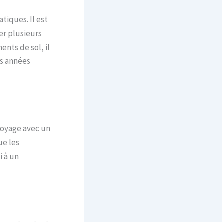
iques. Il est
er plusieurs
ents de sol, il
es années
toyage avec un
ue les
i à un