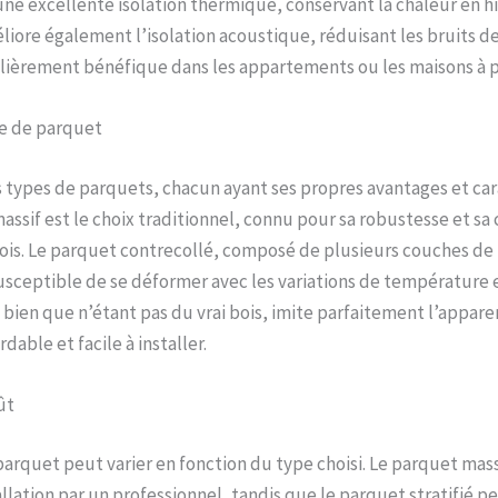
une excellente isolation thermique, conservant la chaleur en hi
méliore également l’isolation acoustique, réduisant les bruits de
ulièrement bénéfique dans les appartements ou les maisons à p
pe de parquet
rs types de parquets, chacun ayant ses propres avantages et car
assif est le choix traditionnel, connu pour sa robustesse et sa 
ois. Le parquet contrecollé, composé de plusieurs couches de b
usceptible de se déformer avec les variations de température 
, bien que n’étant pas du vrai bois, imite parfaitement l’appar
dable et facile à installer.
ût
 parquet peut varier en fonction du type choisi. Le parquet mass
llation par un professionnel, tandis que le parquet stratifié p