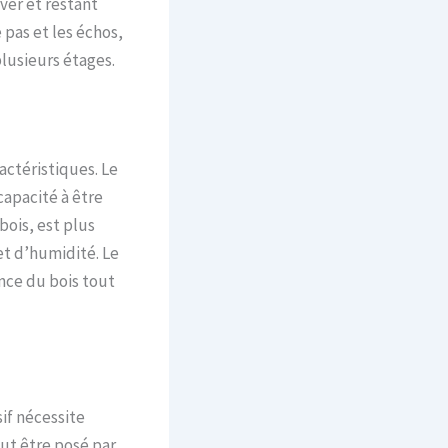
ver et restant
 pas et les échos,
lusieurs étages.
actéristiques. Le
capacité à être
ois, est plus
et d’humidité. Le
ence du bois tout
if nécessite
eut être posé par