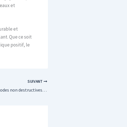
beaux et
urable et
ant. Que ce soit
que positif, le
SUIVANT
Focus sur les méthodes non destructives pour l’inspection des canalisations