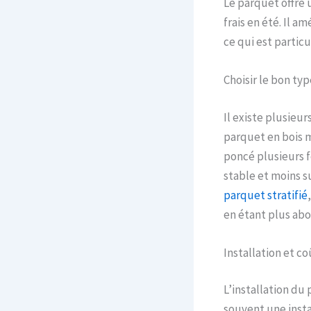
Le parquet offre 
frais en été. Il a
ce qui est partic
Choisir le bon ty
Il existe plusieu
parquet en bois m
poncé plusieurs f
stable et moins s
parquet stratifié
en étant plus abor
Installation et co
L’installation du
souvent une insta