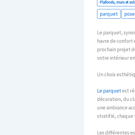
Plafonds, murs et sol
parquet
pose
Le parquet, syno
havre de confort 
prochain projet 
votre intérieur en
Un choix esthéti
Le parquet
est r
décoration, du c
une ambiance accu
stratifié, chaque
Les différentes e