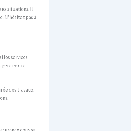
es situations. Il
. N’hésitez pas à
i les services
x gérer votre
urée des travaux.
ons.
 assurance couvre