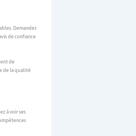
fiables. Demandez
avis de confiance
gent de
 de la qualité
z à voir ses
 compétences