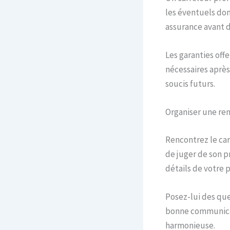
les éventuels do
assurance avant d
Les garanties off
nécessaires après 
soucis futurs.
Organiser une re
Rencontrez le ca
de juger de son p
détails de votre p
Posez-lui des que
bonne communicati
harmonieuse.