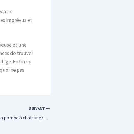
avance
des imprévus et
ieuse et une
ances de trouver
elage. En fin de
rquoi ne pas
SUIVANT
Comment choisir sa pompe à chaleur grâce à l’audit énergétique ?