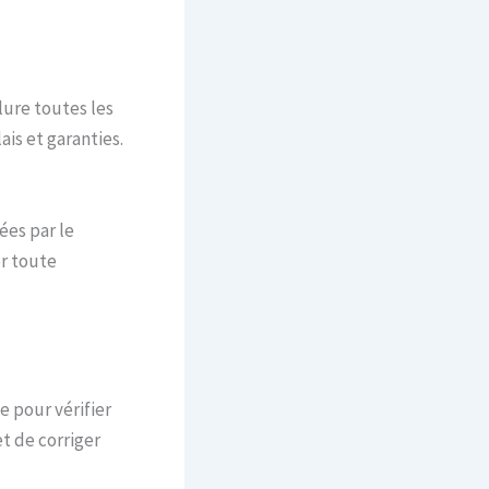
lure toutes les
ais et garanties.
ées par le
r toute
e pour vérifier
t de corriger