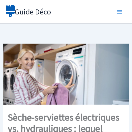
Aller
Guide Déco
au
contenu
Sèche-serviettes électriques
vs. hydrauliques : lequel