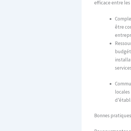
efficace entre les
Complex
être co
entrepr
Ressourc
budgéta
install
service
Communi
locales
d’établ
Bonnes pratiques 