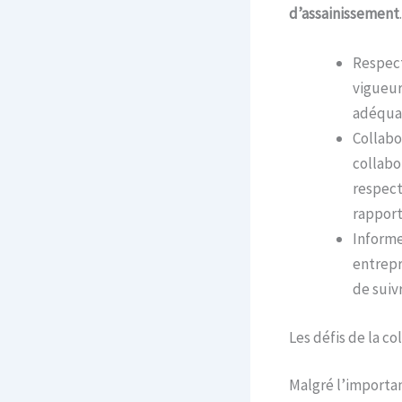
d’assainissement
Respect
vigueur
adéquat
Collabor
collabo
respect
rapport
Informer
entrepr
de suiv
Les défis de la co
Malgré l’importan