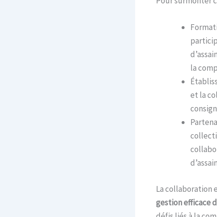
Pour surmonter ce
Formatio
partici
d’assai
la comp
Établis
et la co
consign
Partenar
collect
collabo
d’assai
La collaboration e
gestion efficace 
défis liés à la c