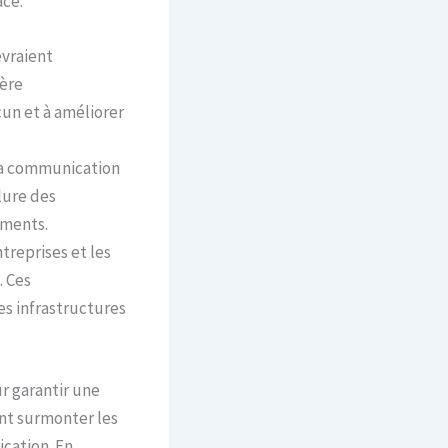
ace.
evraient
ière
cun et à améliorer
 la communication
clure des
ements.
ntreprises et les
. Ces
s infrastructures
ur garantir une
ent surmonter les
ication. En