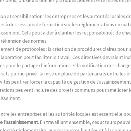
s défis, plusieurs bonnes pratiques peuvent être mises en pl
n et sensibilisation : les entreprises et les autorités locales d
per à des sessions de formation sur les réglementations en mat
nissement. Cela peut aider à clarifier les responsabilités de cha
réhension des normes.
sement de protocoles : la création de procédures claires pour
llaboration peut faciliter le travail. Ces directives devraient in
es pour le partage d’informations et la notification des chang
iats public-privé : la mise en place de partenariats entre les e
ivités peut renforcer la capacité de gestion de l’assainissement
rations peuvent inclure des projets communs pour améliorer le
nissement.
ntre les entreprises et les autorités locales est essentielle po
de l’assainissement
. En travaillant ensemble, ces acteurs peuv
omplexité réglementaire, aux ressources limitées et à la commun