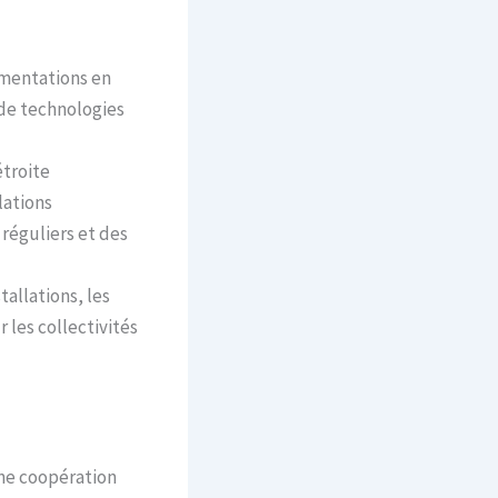
ementations en
 de technologies
étroite
lations
réguliers et des
tallations, les
 les collectivités
une coopération