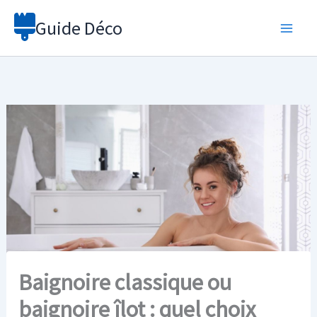
Aller
Guide Déco
au
contenu
Baignoire classique ou
baignoire îlot : quel choix