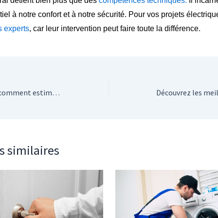
ral détient bien plus que des
compétences techniques
.
Il incarn
tiel à notre confort et à notre sécurité. Pour vos projets électriq
s experts
, car leur intervention peut faire toute la différence.
Réparation de plafond : comment estimer le coût et la durée des travaux ?
s similaires