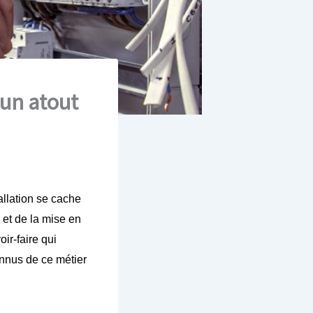
 un atout
allation se cache
s et de la mise en
ir-faire qui
onnus de ce métier