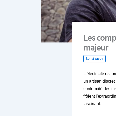
Les compé
majeur
Bon à savoir
L’électricité est
un artisan discret
conformité des ins
frôlent l’extraord
fascinant.