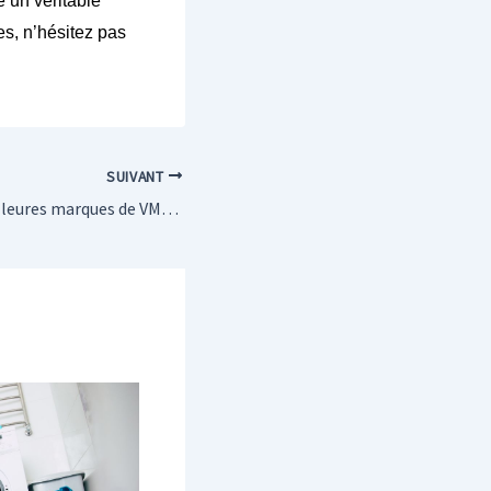
e un véritable
ues, n’hésitez pas
SUIVANT
Découvrez les meilleures marques de VMC en 2024 pour un été au frais !