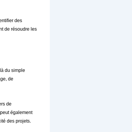
ntifier des
nt de résoudre les
là du simple
age, de
ers de
l peut également
ité des projets.