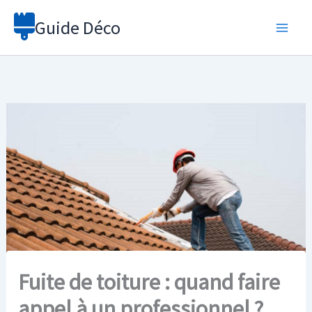
Aller
Guide Déco
au
contenu
Fuite de toiture : quand faire
appel à un professionnel ?