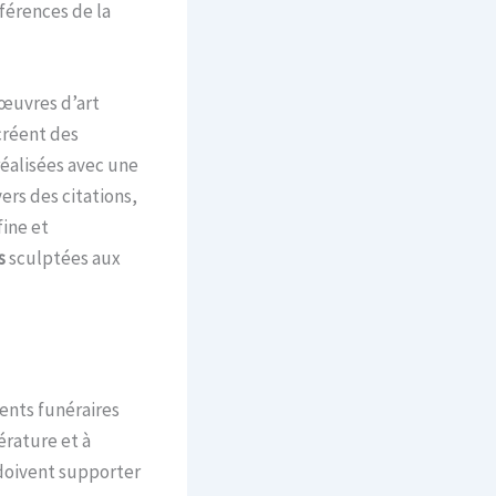
férences de la
 œuvres d’art
 créent des
 réalisées avec une
rs des citations,
fine et
s
sculptées aux
ents funéraires
érature et à
doivent supporter