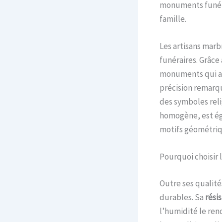
monuments funérai
famille.
Les artisans marb
funéraires. Grâce
monuments qui a
précision remarq
des symboles relig
homogène, est ég
motifs géométriqu
Pourquoi choisir 
Outre ses qualité
durables. Sa
rési
l’humidité le re