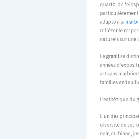
quartz, de feldsp
particulièremen
adapté à la
marbr
refléter le respe
naturels sur une 
Le
granit
se disti
années d’expositi
artisans marbrier
familles endeuill
L’esthétique du g
L’un des princip
diversité de ses 
noir, du blanc, j