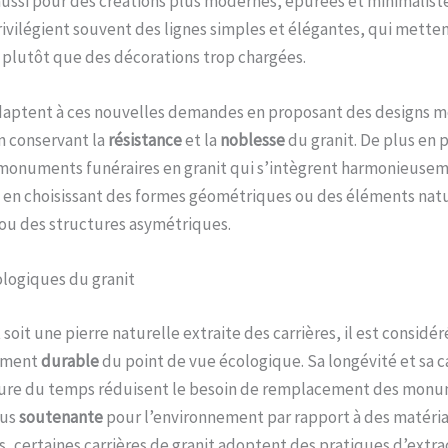
aussi pour des créations plus modernes, épurées et minimaliste
vilégient souvent des lignes simples et élégantes, qui mettent
 plutôt que des décorations trop chargées.
adaptent à ces nouvelles demandes en proposant des designs 
n conservant la
résistance
et la
noblesse
du granit. De plus en p
monuments funéraires en granit qui s’intègrent harmonieusem
 en choisissant des formes géométriques ou des éléments nat
ou des structures asymétriques.
ologiques du granit
 soit une pierre naturelle extraite des carrières, il est consid
vement
durable
du point de vue écologique. Sa longévité et sa ca
usure du temps réduisent le besoin de remplacement des monu
lus
soutenante
pour l’environnement par rapport à des matéri
us, certaines carrières de granit adoptent des pratiques d’extra