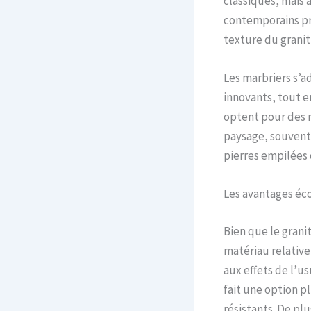
classiques, mais 
contemporains pri
texture du granit
Les marbriers s’
innovants, tout e
optent pour des 
paysage, souvent
pierres empilées 
Les avantages éc
Bien que le granit
matériau relati
aux effets de l’
fait une option p
résistants. De pl