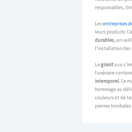
responsables, lim
Les
entreprises d
leurs produits. C
durables
, en vei
l’installation de
Le
granit
a su s’i
funéraire contem
intemporel
. Ce m
hommage au défunt
couleurs et de tex
pierres tombales 