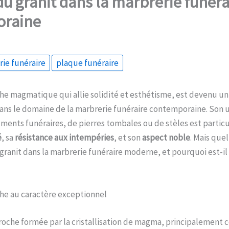
du granit dans la marbrerie funéra
oraine
ie funéraire
plaque funéraire
che magmatique qui allie solidité et esthétisme, est devenu u
ns le domaine de la marbrerie funéraire contemporaine. Son ut
ents funéraires, de pierres tombales ou de stèles est partic
é
, sa
résistance aux intempéries
, et son
aspect noble
. Mais quel
granit dans la marbrerie funéraire moderne, et pourquoi est-il 
che au caractère exceptionnel
 roche formée par la cristallisation de magma, principalement