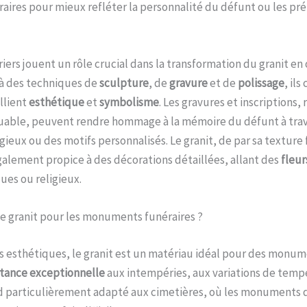
res pour mieux refléter la personnalité du défunt ou les pré
riers jouent un rôle crucial dans la transformation du granit en
 à des techniques de
sculpture
, de
gravure
et de
polissage
, ils
llient
esthétique
et
symbolisme
. Les gravures et inscriptions,
uable, peuvent rendre hommage à la mémoire du défunt à trave
ieux ou des motifs personnalisés. Le granit, de par sa texture 
alement propice à des décorations détaillées, allant des
fleur
es ou religieux.
le granit pour les monuments funéraires ?
s esthétiques, le granit est un matériau idéal pour des monum
stance exceptionnelle
aux intempéries, aux variations de temp
nd particulièrement adapté aux cimetières, où les monuments 