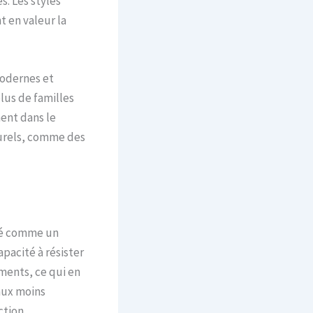
s. Les styles
 en valeur la
modernes et
lus de familles
ent dans le
urels, comme des
éré comme un
pacité à résister
ments, ce qui en
aux moins
ction