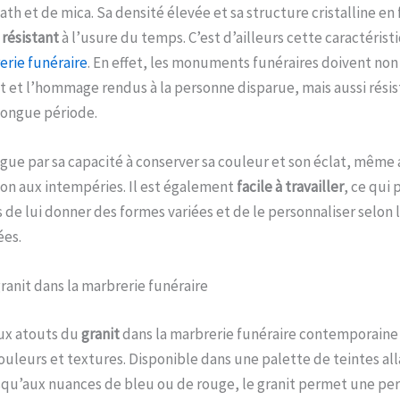
ath et de mica. Sa densité élevée et sa structure cristalline en
t
résistant
à l’usure du temps. C’est d’ailleurs cette caractéristi
erie funéraire
. En effet, les monuments funéraires doivent no
ct et l’hommage rendus à la personne disparue, mais aussi rési
longue période.
ngue par sa capacité à conserver sa couleur et son éclat, même 
on aux intempéries. Il est également
facile à travailler
, ce qui
s de lui donner des formes variées et de le personnaliser selon 
ées.
ranit dans la marbrerie funéraire
aux atouts du
granit
dans la marbrerie funéraire contemporaine 
couleurs et textures. Disponible dans une palette de teintes all
usqu’aux nuances de bleu ou de rouge, le granit permet une per