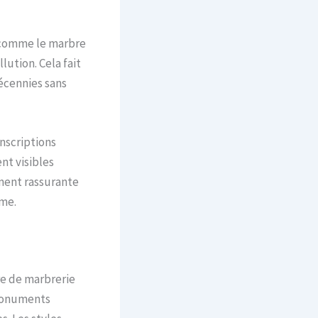
 comme le marbre
lution. Cela fait
écennies sans
inscriptions
nt visibles
ement rassurante
rme.
re de marbrerie
 monuments