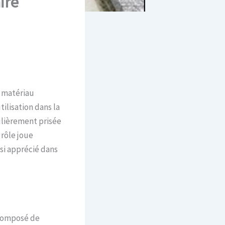
ire
n matériau
ilisation dans la
ulièrement prisée
 rôle joue
si apprécié dans
 composé de