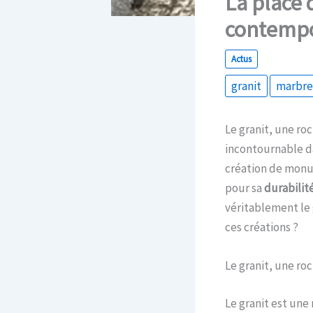
La place 
contemp
Actus
granit
marbrer
Le granit, une ro
incontournable da
création de monum
pour sa
durabilit
véritablement le 
ces créations ?
Le granit, une ro
Le granit est une