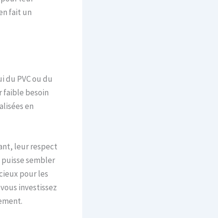
en fait un
ui du PVC ou du
r faible besoin
alisées en
ant, leur respect
l puisse sembler
icieux pour les
 vous investissez
nement.