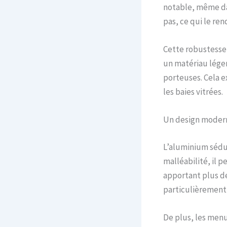
notable, même dan
pas, ce qui le ren
Cette robustesse 
un matériau léger,
porteuses. Cela e
les baies vitrées.
Un design modern
L’aluminium sédu
malléabilité, il p
apportant plus de
particulièrement
De plus, les menu