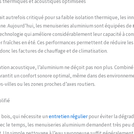
 thermiques et acoustiques optimisées
it autrefois critiqué pour sa faible isolation thermique, les i
nne. Aujourd’hui, les menuiseries aluminium sont équipées de
technologie qui améliore considérablement leur capacité à cons
ter fraîches en été. Ces performances permettent de réduire les
donc les factures de chauffage et de climatisation.
ation acoustique, l’aluminium ne déçoit pas non plus. Combiné 
garantit un confort sonore optimal, même dans des environnem
-villes ou les zones proches d’axes routiers.
lifié
bois, qui nécessite un
entretien régulier
pour éviter la dégrad
vec le temps, les menuiseries aluminium demandent très peu d
t. Un simple nettoyage à l’eau savonneuse suffit généralement