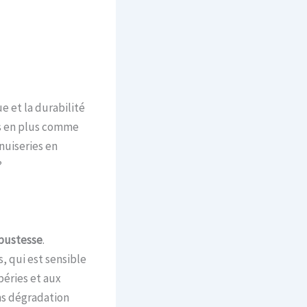
e et la durabilité
us en plus comme
enuiseries en
?
bustesse
.
, qui est sensible
péries et aux
s dégradation