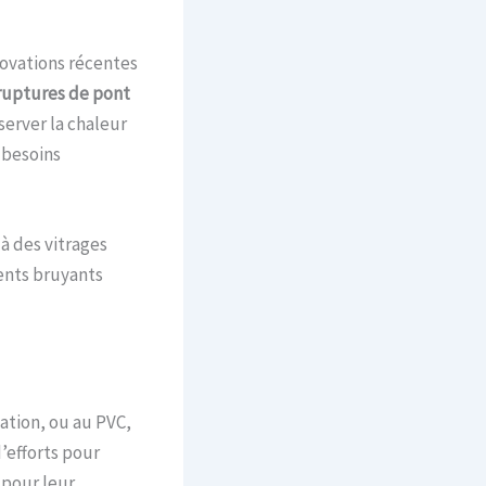
nnovations récentes
ruptures de pont
erver la chaleur
 besoins
à des vitrages
ents bruyants
ation, ou au PVC,
’efforts pour
 pour leur