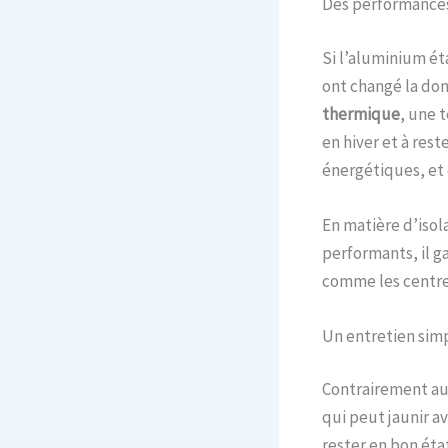
Des performances
Si l’aluminium éta
ont changé la do
thermique
, une 
en hiver et à res
énergétiques, et 
En matière d’isol
performants, il 
comme les centres
Un entretien simp
Contrairement au 
qui peut jaunir a
rester en bon éta