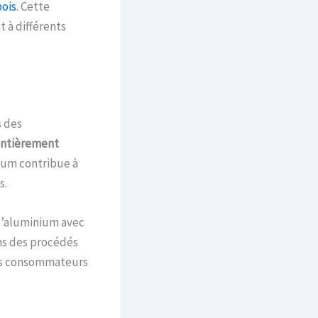
bois
. Cette
 à différents
s des
ntièrement
nium contribue à
s.
 l’aluminium avec
ns des procédés
les consommateurs