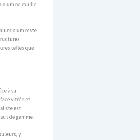
minium ne rouille
l’aluminium reste
structures
tures telles que
âce à sa
rface vitrée et
aliste est
 haut de gamme.
ouleurs, y