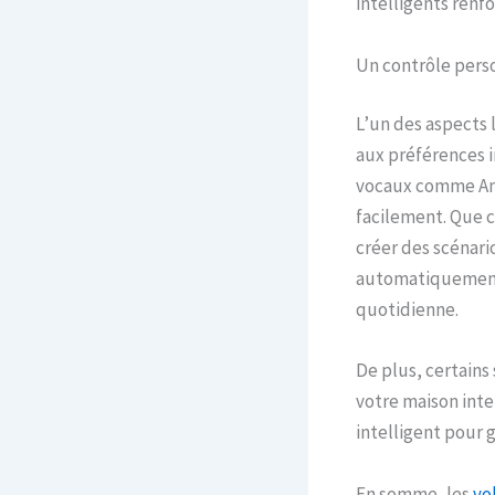
intelligents renf
Un contrôle pers
L’un des aspects 
aux préférences i
vocaux comme Ama
facilement. Que c
créer des scénari
automatiquement)
quotidienne.
De plus, certains
votre maison inte
intelligent pour 
En somme, les
vo