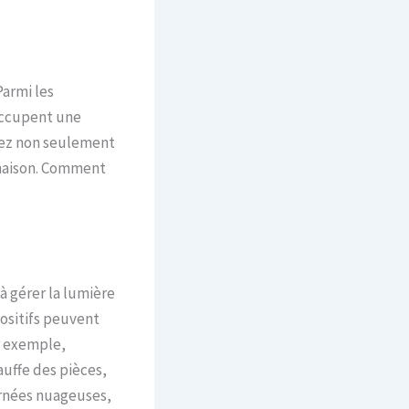
Parmi les
 occupent une
uvez non seulement
 maison. Comment
 à gérer la lumière
positifs peuvent
r exemple,
auffe des pièces,
urnées nuageuses,