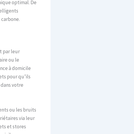
mique optimal. De
elligents
 carbone.
t par leur
ire ou le
ence à domicile
ts pour qu’ils
e dans votre
nts ou les bruits
iétaires via leur
ts et stores