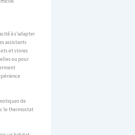
micile.
acité à s’adapter
es assistants
ets et stores
nelles ou pour
 ferment
xpérience
omotiques de
ec le thermostat
rs un habitat