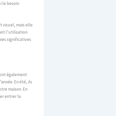
i le besoin
 visuel, mais elle
t l’utilisation
ies significatives
 sont également
nnée. En été, ils
votre maison. En
er entrer la