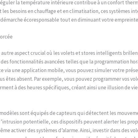
réguler la température intérieure contribue à un confort ther
t les besoins en chauffage et en climatisation, ces systèmes int
e démarche écoresponsable tout en diminuant votre empreinte
forcée
 autre aspect crucial où les volets et stores intelligents brillen
 à des fonctionnalités avancées telles que la programmation hora
ce via une application mobile, vous pouvez simuler votre prés
s êtes absent. Par exemple, vous pouvez programmer vos vole
rment à des heures spécifiques, créant ainsi une illusion de vi
s modèles sont équipés de capteurs qui détectent les mouveme
’intrusion potentielle, ces dispositifs peuvent alerter les propr
e activer des systèmes d’alarme. Ainsi, investir dans des vole