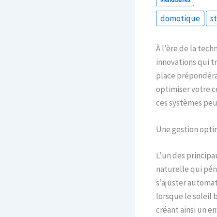
domotique
s
À l’ère de la tec
innovations qui t
place prépondéran
optimiser votre c
ces systèmes peuv
Une gestion opti
L’un des princip
naturelle qui pén
s’ajuster automat
lorsque le soleil
créant ainsi un e