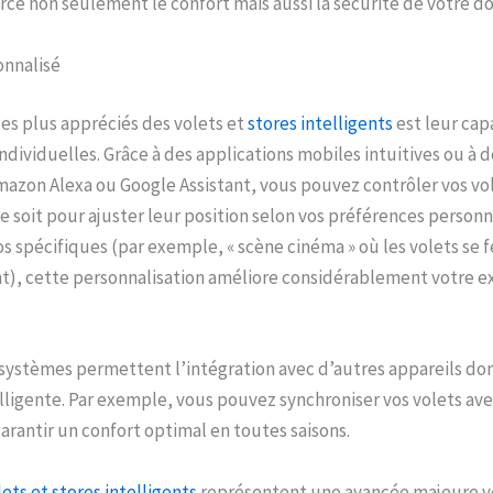
orce non seulement le confort mais aussi la sécurité de votre do
onnalisé
les plus appréciés des volets et
stores intelligents
est leur cap
ndividuelles. Grâce à des applications mobiles intuitives ou à d
zon Alexa ou Google Assistant, vous pouvez contrôler vos vol
e soit pour ajuster leur position selon vos préférences person
os spécifiques (par exemple, « scène cinéma » où les volets se
, cette personnalisation améliore considérablement votre e
 systèmes permettent l’intégration avec d’autres appareils d
lligente. Par exemple, vous pouvez synchroniser vos volets av
garantir un confort optimal en toutes saisons.
lets et stores intelligents
représentent une avancée majeure ve