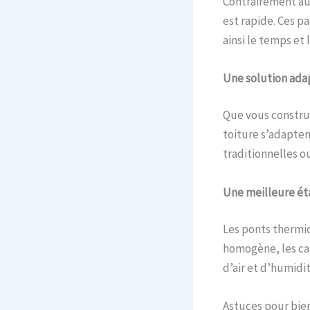
Contrairement aux
est rapide. Ces p
ainsi le temps et
Une solution ada
Que vous construi
toiture s’adapten
traditionnelles 
Une meilleure étan
Les ponts thermi
homogène, les cais
d’air et d’humidit
Astuces pour bien