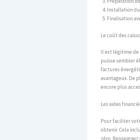
Préparation de 
Installation d
Finalisation av
Le coût des caiss
Il est légitime de
puisse sembler éle
factures énergéti
avantageux. De pl
encore plus acces
Les aides financiè
Pour faciliter vot
obtenir. Cela inc
zéro. Renseignez-v