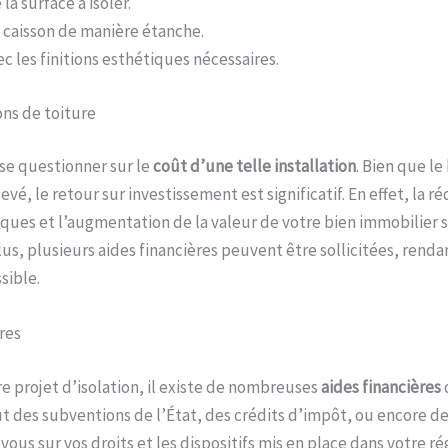
la surface à isoler.
u caisson de manière étanche.
ec les finitions esthétiques nécessaires.
ons de toiture
 se questionner sur le
coût d’une telle installation
. Bien que le
vé, le retour sur investissement est significatif. En effet, la r
ques et l’augmentation de la valeur de votre bien immobilier s
us, plusieurs aides financières peuvent être sollicitées, renda
sible.
res
re projet d’isolation, il existe de nombreuses
aides financières
lut des subventions de l’État, des crédits d’impôt, ou encore de
ous sur vos droits et les dispositifs mis en place dans votre r