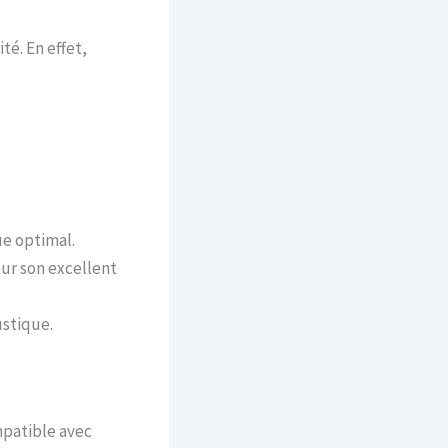
té. En effet,
ue optimal.
ur son excellent
ustique.
ompatible avec