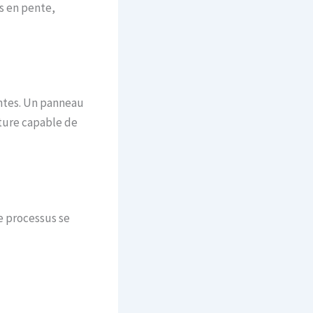
s en pente,
antes. Un panneau
cture capable de
e processus se