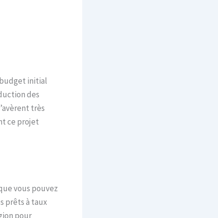
 budget initial
éduction des
’avèrent très
nt ce projet
que vous pouvez
s prêts à taux
égion pour