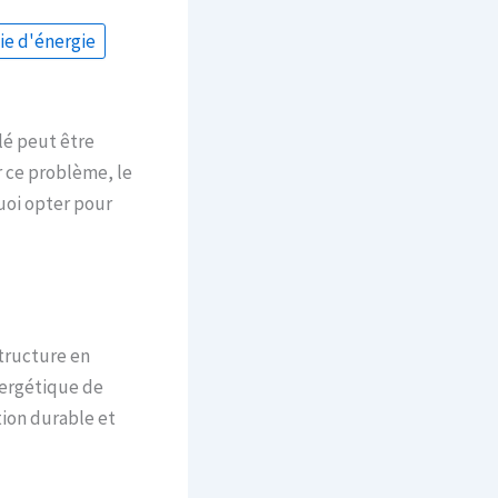
e d'énergie
lé peut être
r ce problème, le
uoi opter pour
structure en
nergétique de
tion durable et