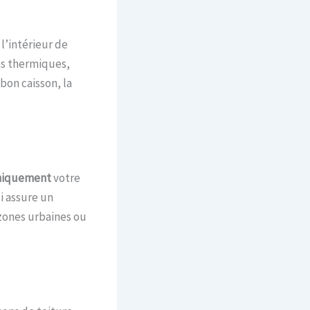
l’intérieur de
ns thermiques,
bon caisson, la
oniquement
votre
i assure un
 zones urbaines ou