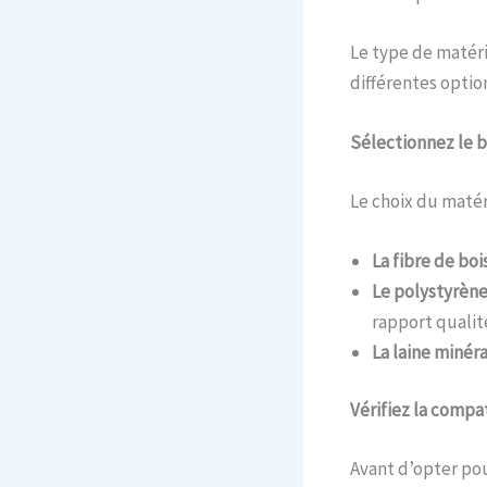
Le type de matéria
différentes optio
Sélectionnez le b
Le choix du matér
La fibre de boi
Le polystyrèn
rapport qualité
La laine minér
Vérifiez la compa
Avant d’opter pour