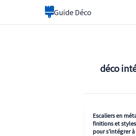
Aller
Guide Déco
au
contenu
déco int
Escaliers en méta
finitions et styles
pour s’intégrer à