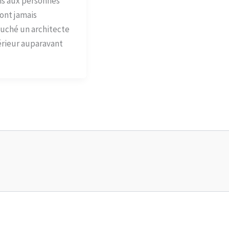
s aux personnes
’ont jamais
ché un architecte
érieur auparavant