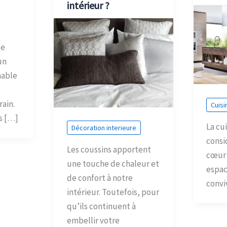
intérieur ?
se
un
nable
ain.
Cuisi
s […]
La cu
Décoration interieure
consi
Les coussins apportent
cœur 
une touche de chaleur et
espac
de confort à notre
conviv
intérieur. Toutefois, pour
qu’ils continuent à
embellir votre