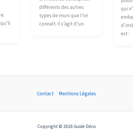
poson
différents des autres
qui n
re.
types de murs que l’on
embau
squ’il
connaît. Il s’agit d’un
d’int
est :
Contact
Mentions Légales
Copyright © 2026 Guide Déco