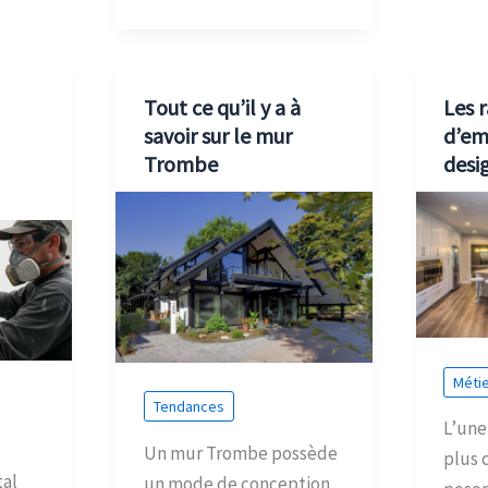
Tout ce qu’il y a à
Les 
savoir sur le mur
d’em
Trombe
desig
Métie
Tendances
L’une
Un mur Trombe possède
plus 
al
un mode de conception