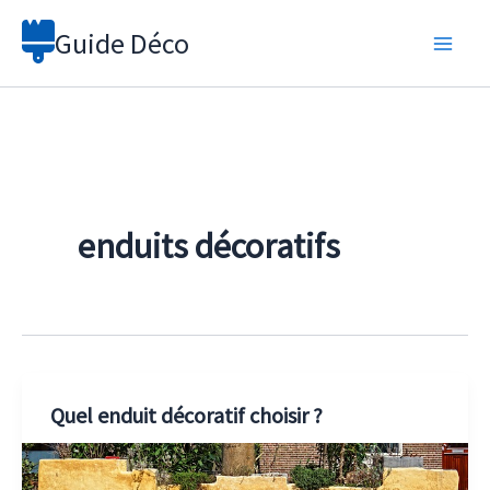
Aller
Guide Déco
au
contenu
enduits décoratifs
Quel enduit décoratif choisir ?