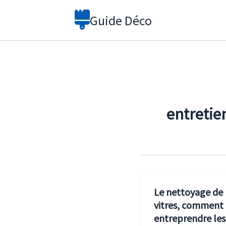
Aller
Guide Déco
au
contenu
entretien
Le nettoyage de
vitres, comment
entreprendre les