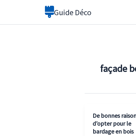
Aller
Guide Déco
au
contenu
façade b
De bonnes raiso
d’opter pour le
bardage en bois