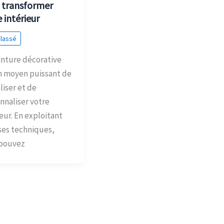
 transformer
 intérieur
classé
inture décorative
n moyen puissant de
liser et de
nnaliser votre
ieur. En exploitant
ses techniques,
 pouvez