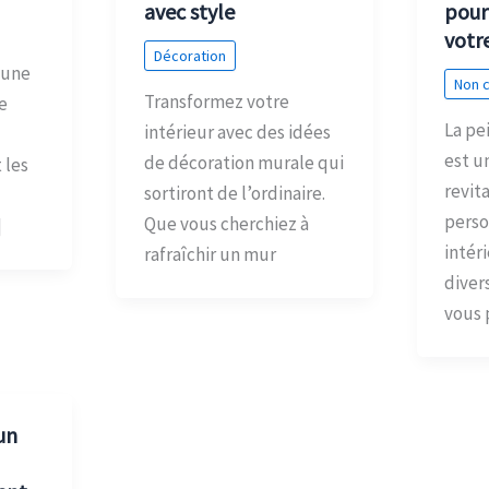
avec style
pour
votre
Décoration
 une
Non 
Transformez votre
e
La pe
intérieur avec des idées
est u
de décoration murale qui
 les
revita
sortiront de l’ordinaire.
perso
Que vous cherchiez à
]
intér
rafraîchir un mur
diver
vous
un