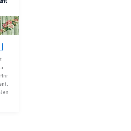
ent
t
 a
frir.
ent,
l en