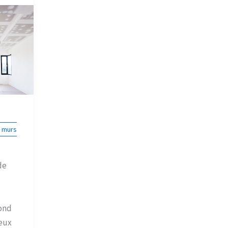
, murs
de
ond
eux