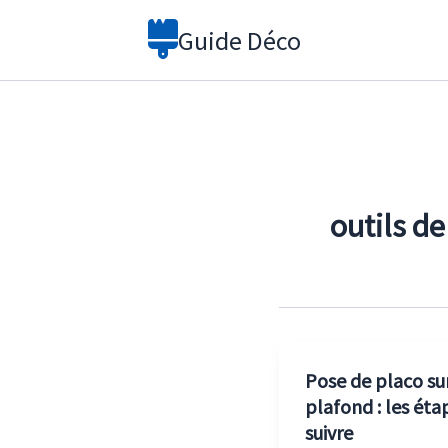
Aller
Guide Déco
au
contenu
outils d
Pose de placo su
plafond : les éta
suivre