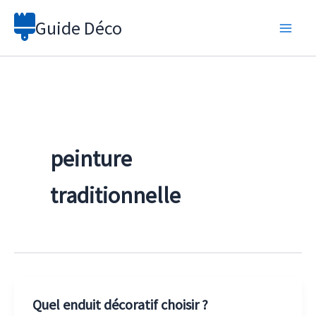
Aller
Guide Déco
au
contenu
peinture
traditionnelle
Quel enduit décoratif choisir ?