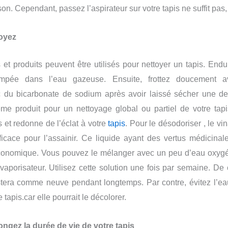
ison. Cependant, passez l’a
s
pirateur sur votre tapis ne suffit pas, 
toyez
 et produits peuvent être utilisés pour nettoyer un tapis. Endu
mpée dans l’eau gazeuse. Ensuite, frottez doucement a
du bicarbonate de sodium après avoir laissé sécher une dem
e produit pour un nettoyage global ou partiel de votre tapis
et redonne de l’éclat à votre
tapis
. Pour le désodoriser , le vi
fficace pour l’assainir. Ce liquide ayant des vertus médicinale
économique. Vous pouvez le mélanger avec un peu d’eau oxygé
aporisateur. Utilisez cette solution une fois par semaine. De c
stera comme neuve pendant longtemps. Par contre, évitez l’ea
 tapis.car elle pourrait le décolorer.
ongez la durée de vie de votre tapis