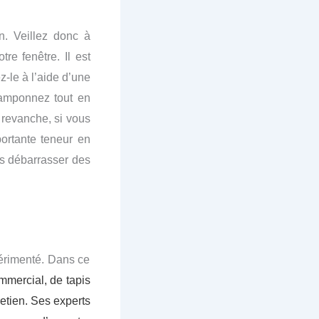
on. Veillez donc à
re fenêtre. Il est
z-le à l’aide d’une
Tamponnez tout en
n revanche, si vous
portante teneur en
us débarrasser des
périmenté. Dans ce
ommercial, de tapis
retien. Ses experts