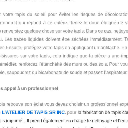
 votre tapis du soleil pour éviter les risques de décolorati
un endroit qui répond à ce critère. Tenez-le donc éloigné de vot
 renversiez quelque chose sur votre tapis. Dans ce cas, net
t
oye
au. Les traces liquides doivent être séchées immédiatement. 
tter. Ensuite, protégez votre tapis en appliquant un antitache. E
sissures sur votre tapis, cela indique que la pièce a une im
remédier, renforcez l’étanchéité des murs ou des sols. Pour vo
e, saupoudrez du bicarbonate de soude et passez l’aspirateur.
tes appel à un professionnel
pis retrouve son éclat vous devez choisir un professionnel ex
à
L’ATELIER DE TAPIS SR INC
.
pour
la fabrication de tapis c
is imprimé. . Il prend également en charge le nettoyage et l’ent