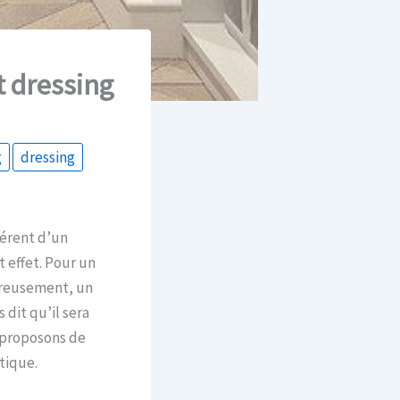
t dressing
g
dressing
férent d’un
 effet. Pour un
ureusement, un
dit qu’il sera
s proposons de
tique.