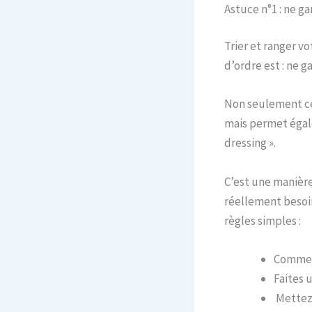
Astuce n°1 : ne ga
Trier et ranger v
d’ordre est : ne g
Non seulement cel
mais permet égale
dressing ».
C’est une manière
réellement besoin
règles simples :
Commenc
Faites 
Mettez 