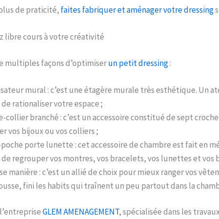
plus de praticité,
faites fabriquer et aménager votre dressing
s
z libre cours à votre créativité
de multiples façons d’optimiser
un petit dressing
:
isateur mural : c’est une étagère murale très esthétique. Un at
de rationaliser votre espace ;
e-collier branché : c’est un accessoire constitué de sept crochet
r vos bijoux ou vos colliers ;
-poche porte lunette : cet accessoire de chambre est fait en mét
de regrouper vos montres, vos bracelets, vos lunettes et vos 
se manière : c’est un allié de choix pour mieux ranger vos vête
ousse, fini les habits qui traînent un peu partout dans la chamb
 l’entreprise
GLEM AMENAGEMENT
, spécialisée dans les trava