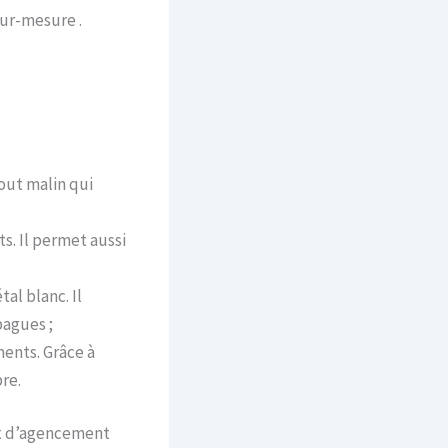
ur-mesure .
out malin qui
s. Il permet aussi
al blanc. Il
bagues ;
ments. Grâce à
re.
ux d’agencement