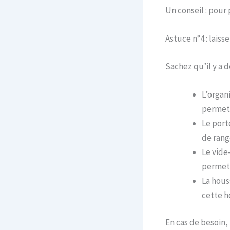
Un conseil : pour 
Astuce n°4 : laisse
Sachez qu’il y a 
L’organ
permet 
Le port
de range
Le vide
permet 
La hous
cette h
En cas de besoin,