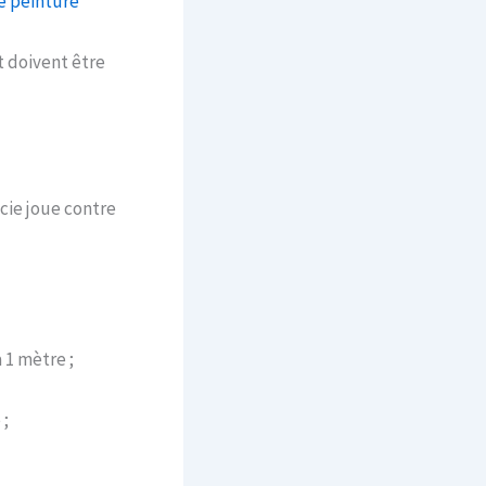
e peinture
 doivent être
icie joue contre
1 mètre ;
 ;