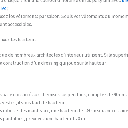
à chaque tiroir une couleur différente en les peignant avec
un
ive
;
sez les vêtements par saison. Seuls vos vêtements du moment
ent accessibles.
z avec les hauteurs
que de nombreux architectes d’intérieur utilisent. Si la superf
la construction d’un dressing qui joue sur la hauteur.
espace consacré aux chemises suspendues, comptez de 90 cm à 
 vestes, il vous faut de hauteur ;
s robes et les manteaux, une hauteur de 1.60 m sera nécessaire
s pantalons, prévoyez une hauteur 1.20 m.