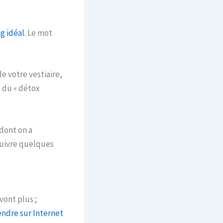
g idéal
. Le mot
e votre vestiaire,
 du « détox
dont on a
 suivre quelques
vont plus ;
endre sur Internet