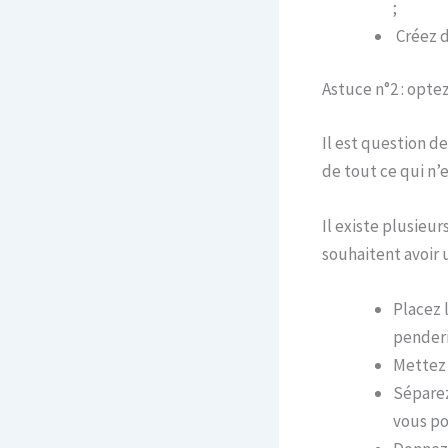
;
Créez d
Astuce n°2 : opt
Il est question de
de tout ce qui n’e
Il existe plusie
souhaitent avoir 
Placez l
penderi
Mettez 
Séparez
vous po